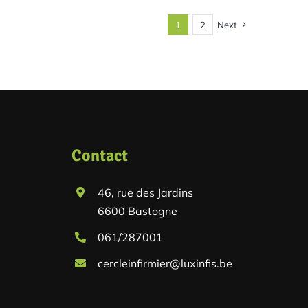
1
2
Next
Contact
46, rue des Jardins
6600 Bastogne
061/287001
cercleinfirmier@luxinfis.be