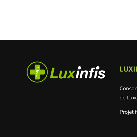
LUXI
Consort
de Lux
Projet 