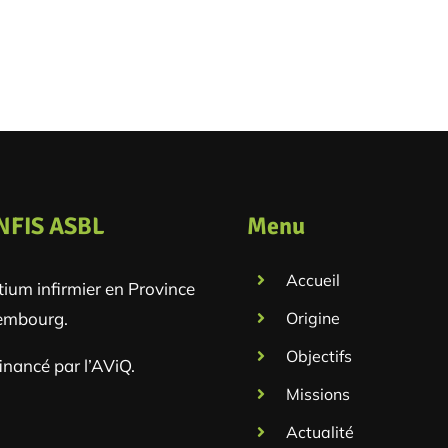
NFIS ASBL
Menu
Accueil
ium infirmier en Province
embourg.
Origine
Objectifs
financé par l’AViQ.
Missions
Actualité